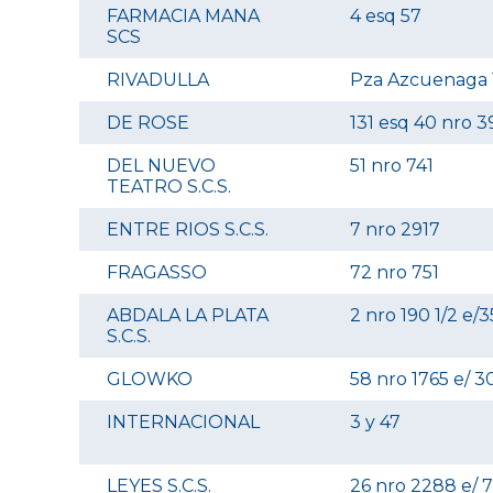
FARMACIA MANA
4 esq 57
SCS
RIVADULLA
Pza Azcuenaga 1
DE ROSE
131 esq 40 nro 3
DEL NUEVO
51 nro 741
TEATRO S.C.S.
ENTRE RIOS S.C.S.
7 nro 2917
FRAGASSO
72 nro 751
ABDALA LA PLATA
2 nro 190 1/2 e/3
S.C.S.
GLOWKO
58 nro 1765 e/ 30
INTERNACIONAL
3 y 47
LEYES S.C.S.
26 nro 2288 e/ 7