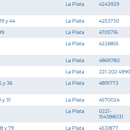
La Plata
4243929
9 y 44
La Plata
4253730
99
La Plata
4705716
La Plata
4226855
La Plata
4869780
La Plata
221-202 499
5 y 36
La Plata
4891773
 y 31
La Plata
4570024
La Plata
0221-
154388031
8 y 79
La Plata
4531877