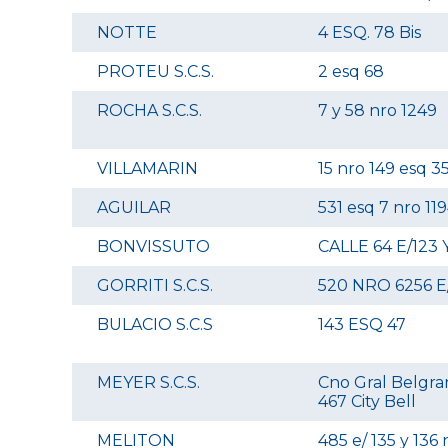
NOTTE
4 ESQ. 78 Bis
PROTEU S.C.S.
2 esq 68
ROCHA S.C.S.
7 y 58 nro 1249
VILLAMARIN
15 nro 149 esq 3
AGUILAR
531 esq 7 nro 11
BONVISSUTO
CALLE 64 E/123 
GORRITI S.C.S.
520 NRO 6256 E/
BULACIO S.C.S
143 ESQ 47
MEYER S.C.S.
Cno Gral Belgran
467 City Bell
MELITON
485 e/ 135 y 136