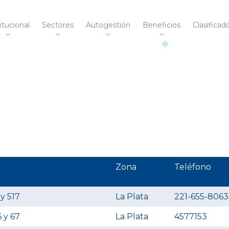
itucional
Sectores
Autogestión
Beneficios
Clasificad
Zona
Teléfono
 y 517
La Plata
221-655-8063
6 y 67
La Plata
4577153