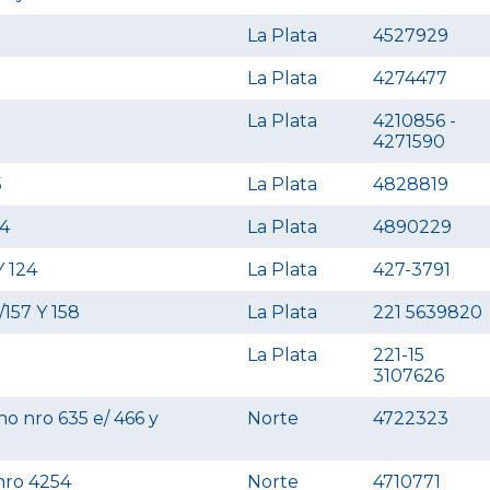
La Plata
4527929
La Plata
4274477
La Plata
4210856 -
4271590
5
La Plata
4828819
94
La Plata
4890229
Y 124
La Plata
427-3791
157 Y 158
La Plata
221 5639820
La Plata
221-15
3107626
o nro 635 e/ 466 y
Norte
4722323
 nro 4254
Norte
4710771