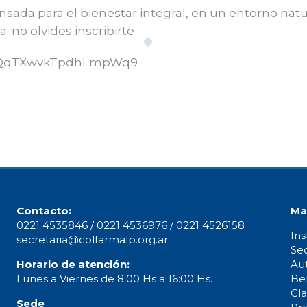
ada para el bienestar integral, en un entorno natura
a. no olvides inscribirte
le/QqTXwvkTpdhLmpWq9
Contacto:
Ma
0221 4535846 / 0221 4536976 / 0221 4526158
Ins
secretaria@colfarmalp.org.ar
Se
Horario de atención:
Au
Lunes a Viernes de 8:00 Hs a 16:00 Hs.
Ben
Cla
Sede