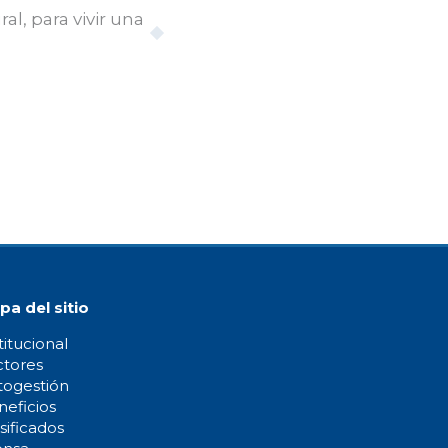
l, para vivir una
pa del sitio
titucional
ctores
togestión
eficios
sificados