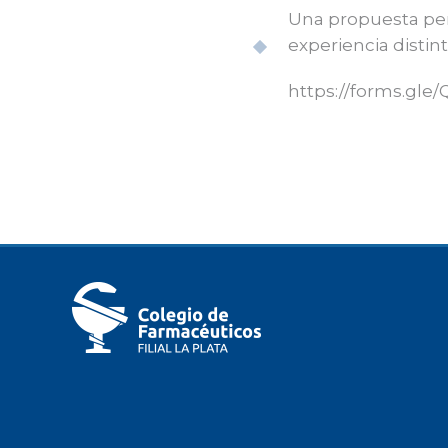
Una propuesta pens
experiencia distint
https://forms.g