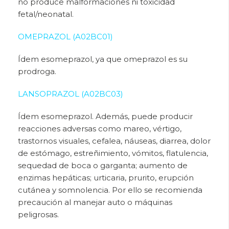
no produce malformaciones ni toxicidad
fetal/neonatal.
OMEPRAZOL (A02BC01)
Ídem esomeprazol, ya que omeprazol es su
prodroga.
LANSOPRAZOL (A02BC03)
Ídem esomeprazol.
Además, puede producir
reacciones adversas como mareo, vértigo,
trastornos visuales, cefalea, náuseas, diarrea, dolor
de estómago, estreñimiento, vómitos, flatulencia,
sequedad de boca o garganta; aumento de
enzimas hepáticas; urticaria, prurito, erupción
cutánea y somnolencia. Por ello se recomienda
precaución al manejar auto o máquinas
peligrosas.